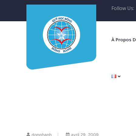
Follow Us:
À Propos 
donghanh
avril 29, 2009