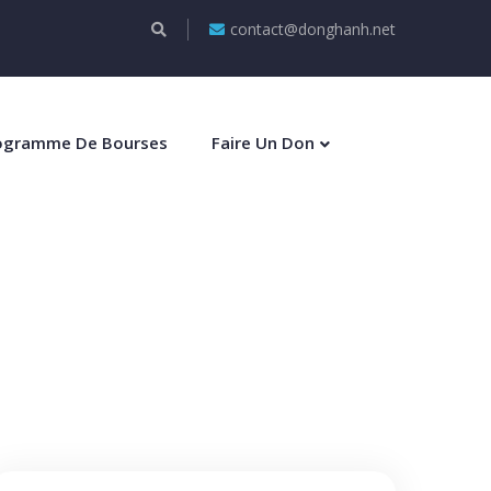
contact@donghanh.net
ogramme De Bourses
Faire Un Don