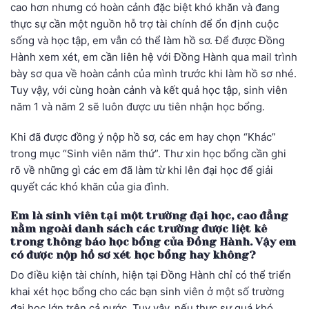
cao hơn nhưng có hoàn cảnh đặc biệt khó khăn và đang
thực sự cần một nguồn hỗ trợ tài chính để ổn định cuộc
sống và học tập, em vẫn có thể làm hồ sơ. Để được Đồng
Hành xem xét, em cần liên hệ với Đồng Hành qua mail trình
bày sơ qua về hoàn cảnh của mình trước khi làm hồ sơ nhé.
Tuy vậy, với cùng hoàn cảnh và kết quả học tập, sinh viên
năm 1 và năm 2 sẽ luôn được ưu tiên nhận học bổng.
Khi đã được đồng ý nộp hồ sơ, các em hay chọn “Khác”
trong mục “Sinh viên năm thứ”. Thư xin học bổng cần ghi
rõ về những gì các em đã làm từ khi lên đại học để giải
quyết các khó khăn của gia đình.
Em là sinh viên tại một trường đại học, cao đẳng
nằm ngoài danh sách các trường được liệt kê
trong thông báo học bổng của Đồng Hành. Vậy em
có được nộp hồ sơ xét học bổng hay không?
Do điều kiện tài chính, hiện tại Đồng Hành chỉ có thể triển
khai xét học bổng cho các bạn sinh viên ở một số trường
đại học lớn trên cả nước. Tuy vậy, nếu thực sự quá khó