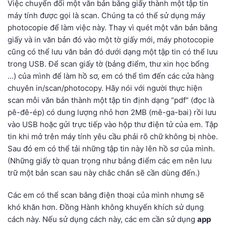
Việc chuyển đổi một văn bản bằng giấy thành một tập tin
máy tính được gọi là scan. Chúng ta có thể sử dụng máy
photocopie để làm việc này. Thay vì quét một văn bản bằng
giấy và in văn bản đó vào một tờ giấy mới, máy photocopie
cũng có thể lưu văn bản đó dưới dạng một tập tin có thể lưu
trong USB. Để scan giấy tờ (bảng điểm, thư xin học bổng
…) của mình để làm hồ sơ, em có thể tìm đến các cửa hàng
chuyên in/scan/photocopy. Hãy nói với người thực hiện
scan mỗi văn bản thành một tập tin định dạng “pdf” (đọc là
pê-đê-ép) có dung lượng nhỏ hơn 2MB (mê-ga-bai) rồi lưu
vào USB hoặc gửi trực tiếp vào hộp thư điện tử của em. Tập
tin khi mở trên máy tính yêu cầu phải rõ chữ không bị nhòe.
Sau đó em có thể tải những tập tin này lên hồ sơ của mình.
(Những giấy tờ quan trọng như bảng điểm các em nên lưu
trữ một bản scan sau này chắc chắn sẽ cần dùng đến.)
Các em có thể scan bằng điện thoại của mình nhưng sẽ
khó khăn hơn. Đồng Hành không khuyến khích sử dụng
cách này. Nếu sử dụng cách này, các em cần sử dụng
app