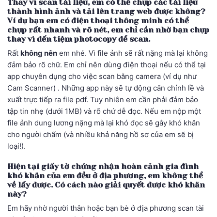
Thay vì scan tài liệu, em có thể chụp các tài liệu
thành hình ảnh và tải lên trang web được không?
Ví dụ bạn em có điện thoại thông minh có thể
chụp rất nhanh và rõ nét, em chỉ cần nhờ bạn chụp
thay vì đến tiệm photocopy để scan.
Rất
không nên
em nhé. Vì file ảnh sẽ rất nặng mà lại không
đảm bảo rõ chữ. Em chỉ nên dùng điện thoại nếu có thể tại
app chuyên dụng cho việc scan bằng camera (ví dụ như
Cam Scanner) . Những app này sẽ tự động căn chỉnh lề và
xuất trực tiếp ra file pdf. Tuy nhiên em cần phải đảm bảo
tập tin nhẹ (dưới 1MB) và rõ chứ dễ đọc. Nếu em nộp một
file ảnh dung lương nặng mà lại khó đọc sẽ gây khó khăn
cho người chấm (và nhiều khả năng hồ sơ của em sẽ bị
loại!).
Hiện tại giấy tờ chứng nhận hoàn cảnh gia đình
khó khăn của em đều ở địa phương, em không thể
về lấy được. Có cách nào giải quyết được khó khăn
này?
Em hãy nhờ người thân hoặc bạn bè ở địa phương scan tài