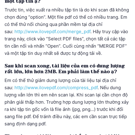
một tập tin ạ?
Trước tin, việc xuất ra nhiều tập tin là do khi scan đã không
chọn đúng “option”. Một file pdf có thể có nhiều trang. Em
có thể thử nối chúng qua phần mềm tại địa chỉ
sau:
http://www.ilovepdf.com/merge_pdf
. Hãy truy cập vào
trang này, click vào “Select PDF files”, chọn tất cả các tập
tin cần nối và nhấn “Open”. Cuối cùng nhấn “MERGE PDF”
và một tập tin duy nhất sẽ được tự động tải về.
Sau khi scan xong, tài liệu của em có dung lượng
rất lớn, lớn hơn 2MB. Em phải làm thế nào ạ?
Em có thể thử giảm dung lượng của tài liệu tại địa chỉ
sau:
http://www.ilovepdf.com/compress_pdf
. Nếu dung
lượng vẫn lớn thì em nên scan lại. Khi scan lại cần chọn độ
phân giải thấp hơn. Trường hợp dung lượng lớn thường xảy
ra khi tập tin gốc vốn là file ảnh (jpg, png…) trước khi đổi
sang file pdf. Để tránh điều này, các em cần scan trực tiếp
sang định dạng pdf.