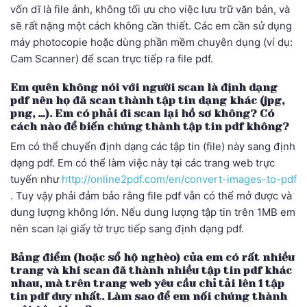
vốn dĩ là file ảnh, không tối ưu cho việc lưu trữ văn bản, và
sẽ rất nặng một cách không cần thiết. Các em cần sử dụng
máy photocopie hoặc dùng phần mềm chuyên dụng (ví dụ:
Cam Scanner) để scan trực tiếp ra file pdf.
Em quên không nói với người scan là định dạng
pdf nên họ đã scan thành tập tin dạng khác (jpg,
png, …). Em có phải đi scan lại hồ sơ không? Có
cách nào để biến chúng thành tập tin pdf không?
Em có thể chuyển định dạng các tập tin (file) này sang định
dạng pdf. Em có thể làm việc này tại các trang web trực
tuyến như
http://online2pdf.com/en/convert-images-to-pdf
. Tuy vậy phải đảm bảo rằng file pdf vẫn có thể mở được và
dung lượng không lớn. Nếu dung lượng tập tin trên 1MB em
nên scan lại giấy tờ trực tiếp sang định dạng pdf.
Bảng điểm (hoặc sổ hộ nghèo) của em có rất nhiều
trang và khi scan đã thành nhiều tập tin pdf khác
nhau, mà trên trang web yêu cầu chỉ tải lên 1 tập
tin pdf duy nhất. Làm sao để em nối chúng thành