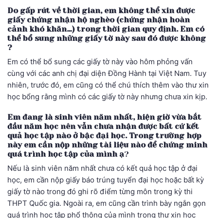
Do gấp rút về thời gian, em không thể xin được
giấy chứng nhận hộ nghèo (chứng nhận hoàn
cảnh khó khăn…) trong thời gian quy định. Em có
thể bổ sung những giấy tờ này sau đó được không
?
Em có thể bổ sung các giấy tờ này vào hôm phỏng vấn
cùng với các anh chị đại diện Đồng Hành tại Việt Nam. Tuy
nhiên, trước đó, em cũng có thể chú thích thêm vào thư xin
học bổng rằng mình có các giấy tờ này nhưng chưa xin kịp.
Em đang là sinh viên năm nhất, hiện giờ vừa bắt
đầu năm học nên
vẫn chưa nhận được bất cứ kết
quả học tập nào ở bậc đại học. Trong trường hợp
này em cần nộp những tài liệu nào để chứng minh
quá trình học tập của mình ạ
?
Nếu là sinh viên năm nhất chưa có kết quả học tập ở đại
học, em cần nộp giấy báo trúng tuyển đại học hoặc bất kỳ
giấy tờ nào trong đó ghi rõ điểm từng môn trong kỳ thi
THPT Quốc gia. Ngoài ra, em cũng cần trình bày ngắn gọn
quá trình học tập phổ thông của mình trong thư xin học