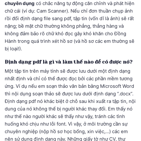
chuyên dụng
có chắc năng tự động căn chỉnh và phát hiện
chữ cái (ví dụ: Cam Scanner). Nếu chỉ đơn thuần chụp ảnh
rồi đổi định dạng file sang pdf, tập tin (vốn dĩ là ảnh) sẽ rất
nặng; bề mặt chữ thường không phẳng, thẳng hàng và
không đảm bảo rõ chữ khó đọc gây khó khăn cho Đồng
Hành trong quá trình xét hồ sơ (và hồ sơ các em thường sẽ
bị loại!).
Định dạng pdf là gì và làm thế nào để có được nó?
Một tập tin trên máy tính sẽ được lưu dưới một định dạng
nhất định và chỉ có thể được đọc bởi các phần mềm tương
ứng. Ví dụ nếu em soạn thảo văn bản bằng Microsoft Word
thì nội dụng soạn thảo sẽ được lưu dưới định dạng “.docx”.
Định dạng pdf nó khác biệt ở chỗ sau khi xuất ra tập tin, nội
dung của nó không thể bị người khác thay đổi. Em thấy nó
như thế nào người khác sẽ thấy như vậy, tránh các tình
huống khó chịu như lỗi font. Vì vậy, ở môi trường cần sự
chuyên nghiệp (nộp hồ sơ học bổng, xin việc,…) các em
nên sử dụng định dạng này. Những giấy tờ như CV, thư