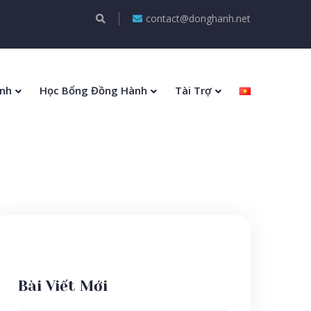
contact@donghanh.net
nh
Học Bổng Đồng Hành
Tài Trợ
Bài Viết Mới