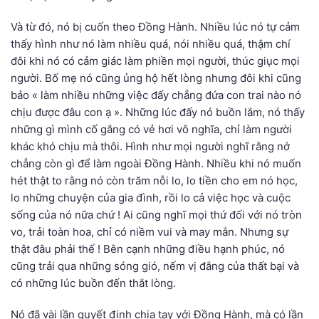
Và từ đó, nó bị cuốn theo Đồng Hành. Nhiều lúc nó tự cảm
thấy hình như nó làm nhiều quá, nói nhiều quá, thậm chí
đôi khi nó có cảm giác làm phiền mọi người, thúc giục mọi
người. Bố mẹ nó cũng ủng hộ hết lòng nhưng đôi khi cũng
bảo « làm nhiều những việc đấy chẳng đứa con trai nào nó
chịu được đâu con ạ ». Những lúc đấy nó buồn lắm, nó thấy
những gì mình cố gắng có vẻ hơi vô nghĩa, chỉ làm người
khác khó chịu mà thôi. Hình như mọi người nghĩ rằng nớ
chẳng còn gì để làm ngoài Đồng Hành. Nhiều khi nó muốn
hét thật to rằng nó còn trăm nỗi lo, lo tiền cho em nó học,
lo những chuyện của gia đình, rồi lo cả việc học và cuộc
sống của nó nữa chứ ! Ai cũng nghĩ mọi thứ đối với nó tròn
vo, trải toàn hoa, chỉ có niềm vui và may mắn. Nhưng sự
thật đâu phải thế ! Bên cạnh những điều hạnh phúc, nó
cũng trải qua những sóng gió, nếm vị đắng của thất bại và
có những lúc buồn đến thắt lòng.
Nó đã vài lần quyết định chia tay với Đồng Hành, mà có lần