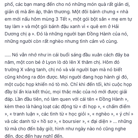
phố, các bạn mang đến cho nó những món quà rất giản dị,
giản dị mà ấm áp, thân thương. Một đôi bánh chưng « nhà
em mới nấu hôm mùng 3 Tết », một gói bột sắn « mẹ em tự
tay làm » và một gói bánh đậu xanh vì « quê em ở Hải
Dương chị ạ ». Đó là những người bạn Đồng Hành của nó,
những người còn rất nghèo nhưng tình cảm vô cùng.
….. Nó vẫn nhớ như in cái buổi sáng đầu xuân cách đây ba
năm, một con bé ở Lyon lò dò lên X thăm chị. Hôm đó
trường X vắng tanh, chị nó và vài người bạn mà nó biết
cũng không ra đón được. Mọi người đang họp hành gì đó,
một cuộc họp khiến nó tò mò. Chỉ khi đến tối, khi cuộc họp
đầy bí ẩn kia kết thúc, mọi thắc mắc của nó mới được giải
đáp. Lần đầu tiên, nó làm quen với cái tên « Đồng Hành »,
kèm theo là hàng loạt các động từ « đi họp », « chấm điểm
», « tranh luận », các tình từ « học giỏi », « nghèo », « ý chí »
và các danh từ « hồ sơ », « boursier », « đại diện » … những
từ mà cho đến bây giờ, hình như ngày nào nó cũng nghe
đến, đọc đến hay nghĩ đến.