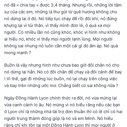
nó đã « chia tay » được 3,4 tháng. Nhưng rồi, những lời tâm
sự của các em, những lá thư gửi từ quê hương không cho
nó dừng lại ở đó. Nó tiếp tục chạy để rồi đôi khi, nó đứng
khựng lại vì tủi thân, vì thấy mình đơn lẻ, ở quá xa mọi
người. Có nhiều lần nó cũng khóc, khóc vì hình như không
ai hiểu nó, khóc vì thấy mọi người lạnh lùng. Mọi người
không sai nhưng nó luôn cần một cái gì đó ấm áp. Nó quá
mong manh ?
Buồn là vậy nhưng hình như chưa bao giờ đôi chân nó cho
nó dừng lại hẳn. Nó có đôi chân để chạy và đôi cánh để bay
! Vì thế, gạt đi những lúc buồn, nó lại chạy trên công việc
và bay trên những ước mơ. Chẳng biết có sai không nữa ?
Ngày Đồng Hành Lyon chính thức ra đời, nó vừa mừng lại
vừa canh cánh lo âu. Nó mừng vì nó hiểu rằng nếu các bạn
ở Lyon chỉ là những nhà tài trợ đơn thuần thì có lẽ chỉ có hai
người trung thành đóng góp là nó và em Minh. Nó hiểu
rằng chỉ khi tồn tại một Đồng Hành Lyon thì mọi người ở