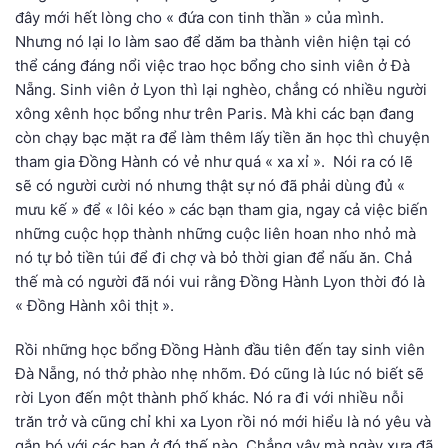
đây mới hết lòng cho « đứa con tinh thần » của mình.
Nhưng nó lại lo làm sao để dăm ba thành viên hiện tại có
thể cáng đáng nổi việc trao học bổng cho sinh viên ở Đà
Nẵng. Sinh viên ở Lyon thì lại nghèo, chẳng có nhiều người
xông xênh học bổng như trên Paris. Mà khi các bạn đang
còn chạy bạc mặt ra để làm thêm lấy tiền ăn học thì chuyện
tham gia Đồng Hành có vẻ như quá « xa xỉ ». Nói ra có lẽ
sẽ có người cười nó nhưng thật sự nó đã phải dùng đủ «
mưu kế » để « lôi kéo » các bạn tham gia, ngay cả việc biến
những cuộc họp thành những cuộc liên hoan nho nhỏ mà
nó tự bỏ tiền túi để đi chợ và bỏ thời gian để nấu ăn. Chả
thế mà có người đã nói vui rằng Đồng Hành Lyon thời đó là
« Đồng Hành xôi thịt ».
Rồi những học bổng Đồng Hành đầu tiên đến tay sinh viên
Đà Nẵng, nó thở phào nhẹ nhõm. Đó cũng là lúc nó biết sẽ
rời Lyon đến một thành phố khác. Nó ra đi với nhiều nỗi
trăn trở và cũng chỉ khi xa Lyon rồi nó mới hiểu là nó yêu và
gắn bó với các bạn ở đó thế nào. Chẳng vậy mà ngày xưa đã