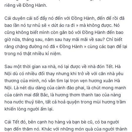
riêng về Đồng Hành.
Cái duyên cái số đẩy nó đến với Đồng Hành, đến để rồi đã
bao lần nó tự nhủ sẽ « dứt áo ra đi » mà không được. Nó
cũng không biết mình còn gắn bó với Đồng Hành đến bao
giờ nữa, tháng sau, năm sau hay mãi mãi về sau? Chỉ biết
rằng chặng đường nó đã « Đồng Hành » cùng các bạn để lại
trong nó thật nhiều kỉ niệm.
Sau một thời gian xa nhà, nó lại được về nhà đón Tết. Hà
Nội dù có nhiều đổi thay nhưng khi trở về với căn nhà yêu
thương của mình, nó vẫn tìm lại trọn vẹn hương xuân Hà
Nội. Là nét dịu dàng của cành đào phai, là chút mong manh
của cánh mai đất Bắc, là hương thơm thanh tao của nàng
hoa nước thuỷ tiên, tất cả hoả quyện trong mùi hương trầm
khiến lòng người ấm lại.
Cái Tết đó, bên cạnh họ hàng và bạn bè cũ, có ba người
bạn đến thăm nó. Khác với những món quà của người thành