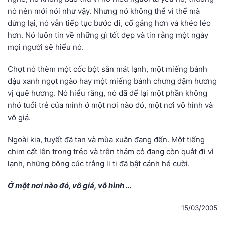
nó nên mới nói như vậy. Nhưng nó không thể vì thế mà
dừng lại, nó vẫn tiếp tục bước đi, cố gắng hơn và khéo léo
hơn. Nó luôn tin về những gì tốt đẹp và tin rằng một ngày
mọi người sẽ hiểu nó.
Chợt nó thèm một cốc bột sắn mát lạnh, một miếng bánh
đậu xanh ngọt ngào hay một miếng bánh chưng đậm hương
vị quê hương. Nó hiểu rằng, nó đã để lại một phần không
nhỏ tuổi trẻ của mình ở một nơi nào đó, một nơi vô hình và
vô giá.
Ngoài kia, tuyết đã tan và mùa xuân đang đến. Một tiếng
chim cất lên trong trẻo và trên thảm cỏ đang còn quắt đi vì
lạnh, những bông cúc trắng li ti đã bật cánh hé cười.
Ở một nơi nào đó, vô giá, vô hình …
15/03/2005