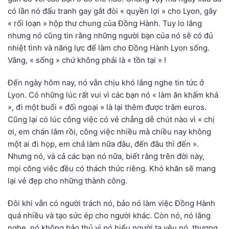
có lần nó đấu tranh gay gắt đòi « quyền lợi » cho Lyon, gây
« rối loạn » hộp thư chung của Đồng Hành. Tuy lo lắng
nhưng nó cũng tin rằng những người bạn của nó sẽ có đủ
nhiệt tình và năng lực để làm cho Đồng Hành Lyon sống.
Vâng, « sống » chứ không phải là « tồn tại » !
Đến ngày hôm nay, nó vẫn chịu khó lắng nghe tin tức ở
Lyon. Có những lúc rất vui vì các bạn nó « làm ăn khấm khá
», đi một buổi « đối ngoại » là lại thêm được trăm euros.
Cũng lại có lúc công việc có vẻ chẳng dễ chút nào vì « chị
ơi, em chán lắm rồi, công việc nhiều mà chiều nay không
một ai đi họp, em chả làm nữa đâu, đến đâu thì đến ».
Nhưng nó, và cả các bạn nó nữa, biết rằng trên đời này,
mọi công viêc đều có thách thức riêng. Khó khăn sẽ mang
lại vẻ đẹp cho những thành công.
Đôi khi vẫn có người trách nó, bảo nó làm việc Đồng Hành
quá nhiều và tạo sức ép cho người khác. Còn nó, nó lắng
nghe, nó không bảo thủ vì nó hiểu người ta yêu nó, thương