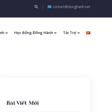
contact@donghanh.net
nh
Học Bổng Đồng Hành
Tài Trợ
Bài Viết Mới