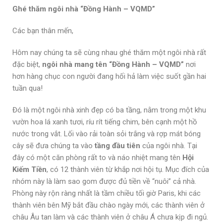
Ghé thăm ngôi nhà “Đồng Hành – VQMD”
Các bạn thân mến,
Hôm nay chúng ta sẽ cùng nhau ghé thăm một ngôi nhà rất
đặc biệt,
ngôi nhà mang tên “Đồng Hành – VQMD”
nơi
hơn hàng chục con người đang hối hả làm việc suốt gần hai
tuần qua!
Đó là một ngôi nhà xinh đẹp có ba tầng, nằm trong một khu
vườn hoa lá xanh tươi, ríu rít tiếng chim, bên cạnh một hồ
nước trong vắt. Lối vào rải toàn sỏi trắng và rợp mát bóng
cây sẽ đưa chúng ta vào
tầng đầu tiên
của ngôi nhà. Tại
đây có một căn phòng rất to và náo nhiệt mang tên
Hội
Kiếm Tiền
, có 12 thành viên từ khắp nơi hội tụ. Mục đích của
nhóm này là làm sao gom được đủ tiền về “nuôi” cả nhà.
Phòng này rộn ràng nhất là tầm chiều tối giờ Paris, khi các
thành viên bên Mỹ bắt đầu chào ngày mới, các thành viên ở
châu Âu tan làm và các thành viên ở châu Á chưa kịp đi ngủ.