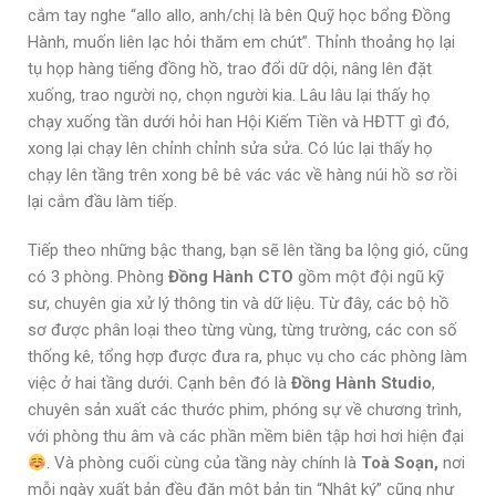
cắm tay nghe “allo allo, anh/chị là bên Quỹ học bổng Đồng
Hành, muốn liên lạc hỏi thăm em chút”. Thỉnh thoảng họ lại
tụ họp hàng tiếng đồng hồ, trao đổi dữ dội, nâng lên đặt
xuống, trao người nọ, chọn người kia. Lâu lâu lại thấy họ
chạy xuống tần dưới hỏi han Hội Kiếm Tiền và HĐTT gì đó,
xong lại chạy lên chỉnh chỉnh sửa sửa. Có lúc lại thấy họ
chạy lên tầng trên xong bê bê vác vác về hàng núi hồ sơ rồi
lại cắm đầu làm tiếp.
Tiếp theo những bậc thang, bạn sẽ lên tầng ba lộng gió, cũng
có 3 phòng. Phòng
Đồng Hành CTO
gồm một đội ngũ kỹ
sư, chuyên gia xử lý thông tin và dữ liệu. Từ đây, các bộ hồ
sơ được phân loại theo từng vùng, từng trường, các con số
thống kê, tổng hợp được đưa ra, phục vụ cho các phòng làm
việc ở hai tầng dưới. Cạnh bên đó là
Đồng Hành Studio
,
chuyên sản xuất các thước phim, phóng sự về chương trình,
với phòng thu âm và các phần mềm biên tập hơi hơi hiện đại
. Và phòng cuối cùng của tầng này chính là
Toà Soạn,
nơi
mỗi ngày xuất bản đều đặn một bản tin “Nhật ký” cũng như