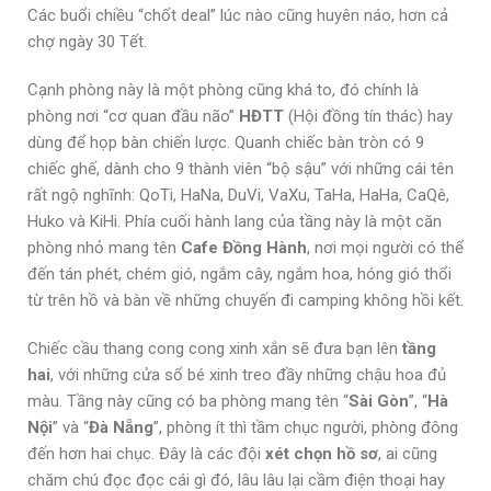
Các buổi chiều “chốt deal” lúc nào cũng huyên náo, hơn cả
chợ ngày 30 Tết.
Cạnh phòng này là một phòng cũng khá to, đó chính là
phòng nơi “cơ quan đầu não”
HĐTT
(Hội đồng tín thác) hay
dùng để họp bàn chiến lược. Quanh chiếc bàn tròn có 9
chiếc ghế, dành cho 9 thành viên “bộ sậu” với những cái tên
rất ngộ nghĩnh: QoTi, HaNa, DuVi, VaXu, TaHa, HaHa, CaQê,
Huko và KiHi. Phía cuối hành lang của tầng này là một căn
phòng nhỏ mang tên
Cafe Đồng Hành
, nơi mọi người có thể
đến tán phét, chém gió, ngắm cây, ngắm hoa, hóng gió thổi
từ trên hồ và bàn về những chuyến đi camping không hồi kết.
Chiếc cầu thang cong cong xinh xắn sẽ đưa bạn lên
tầng
hai
, với những cửa sổ bé xinh treo đầy những chậu hoa đủ
màu. Tầng này cũng có ba phòng mang tên “
Sài Gòn
”, “
Hà
Nội
” và “
Đà Nẵng
”, phòng ít thì tầm chục người, phòng đông
đến hơn hai chục. Đây là các đội
xét chọn hồ sơ
, ai cũng
chăm chú đọc đọc cái gì đó, lâu lâu lại cầm điện thoại hay