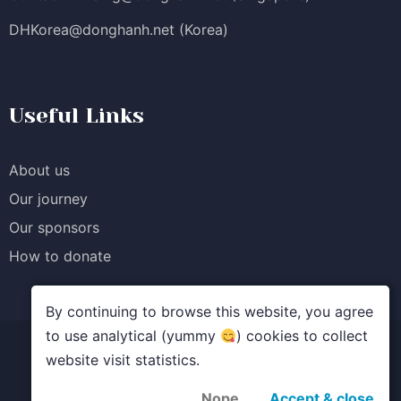
DHKorea@donghanh.net
(Korea)
Useful Links
About us
Our journey
Our sponsors
How to donate
By continuing to browse this website, you agree
to use analytical (yummy
) cookies to collect
website visit statistics.
© Quỹ học bổng Đồng Hành. All rights reserved.
Terms of Service
Privacy Policy
Nope
Accept & close