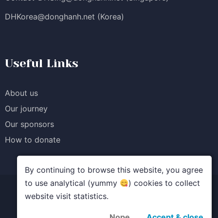
DHKorea@donghanh.net
(Korea)
Useful Links
About us
Our journey
Our sponsors
How to donate
By continuing to browse this website, you agree
to use analytical (yummy
) cookies to collect
website visit statistics.
© Quỹ học bổng Đồng Hành. All rights reserved.
Terms of Service
Privacy Policy
Nope
Accept & close