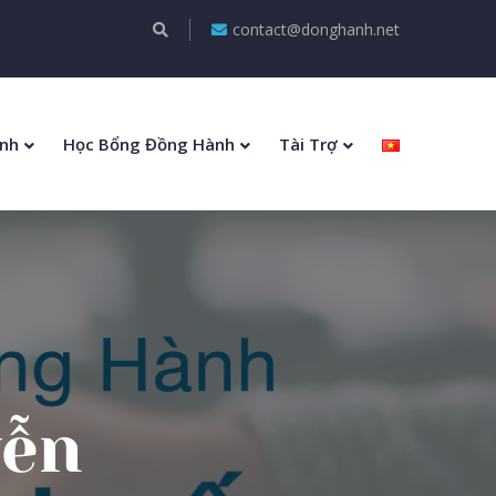
contact@donghanh.net
nh
Học Bổng Đồng Hành
Tài Trợ
yễn