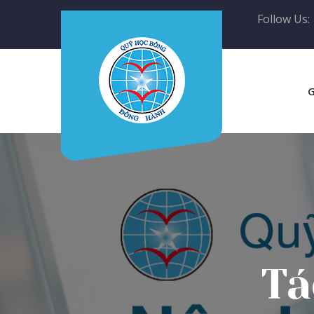
Follow Us:
G
Tá