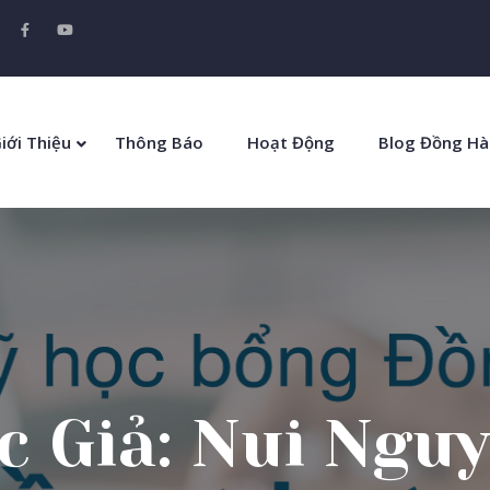
iới Thiệu
Thông Báo
Hoạt Động
Blog Đồng Hà
c Giả:
Nui Ngu