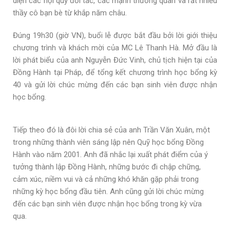
diện các hội quỹ đối tác, các mạnh thường quân và rất nhiều
thầy cô bạn bè từ khắp năm châu.
Đúng 19h30 (giờ VN), buổi lễ được bắt đầu bởi lời giới thiệu
chương trình và khách mời của MC Lê Thanh Hà. Mở đầu là
lời phát biểu của anh Nguyễn Đức Vinh, chủ tịch hiện tại của
Đồng Hành tại Pháp, để tổng kết chương trình học bổng kỳ
40 và gửi lời chúc mừng đến các bạn sinh viên được nhận
học bổng.
Tiếp theo đó là đôi lời chia sẻ của anh Trần Văn Xuân, một
trong những thành viên sáng lập nên Quỹ học bổng Đồng
Hành vào năm 2001. Anh đã nhắc lại xuất phát điểm của ý
tưởng thành lập Đồng Hành, những bước đi chập chững,
cảm xúc, niềm vui và cả những khó khăn gặp phải trong
những kỳ học bổng đầu tiên. Anh cũng gửi lời chúc mừng
đến các bạn sinh viên được nhận học bổng trong kỳ vừa
qua.