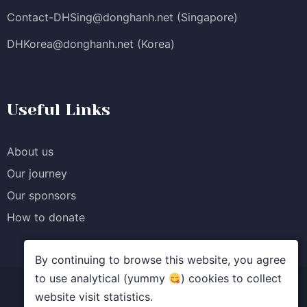
Contact-DHSing@donghanh.net
(Singapore)
DHKorea@donghanh.net
(Korea)
Useful Links
About us
Our journey
Our sponsors
How to donate
By continuing to browse this website, you agree
to use analytical (yummy
) cookies to collect
website visit statistics.
© Quỹ học bổng Đồng Hành. All rights reserved.