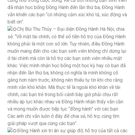
cũng như trong cuộc sống. Kể cả đối những bạn sinh viên
đã nhận học bổng Đồng Hành đến lần thứ ba, Đồng Hành
vẫn khiến các bạn “có những cảm xúc khó tả, xúc động và
biết ơn”.
Chị Bùi Thu Thủy – Đại diện Đồng Hành Hà Nội, chia
sẻ: “Về mặt tài chính, có thể số tiền hỗ trợ của Đồng Hành
không phải là một con số lớn. Tuy nhiên, điều Đồng Hành
muốn mang đến cho các bạn sinh viên không chỉ dừng lại
ở tài chính mà còn là hỗ trợ các bạn sinh viên nhiều mặt
khác. Việc mình nhận học bổng một học kỳ hay có bạn đã
nhận đến lần thứ ba, không có nghĩa là mình không cố
gắng hơn năm trước, không nên thiếu tự tin khi cho rằng
mình vẫn khó khăn. Mà thực tế là ngoài khó khăn về tài
chính, các bạn trẻ trong bối cảnh bây giờ phải chịu rất
nhiều áp lực khác nhau và Đồng Hành nhận thấy vẫn cần
và mong muốn được tiếp tục “đồng hành” với các bạn.
Các anh chị vẫn luôn ở đây để chia sẻ, hỗ trợ, cùng tìm
giải pháp vượt qua cùng các bạn”.
Đồng Hành xin tri ân sự giúp đỡ, hỗ trợ của tất cả các