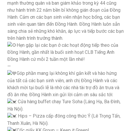
mạnh thường quân và ban giám khảo trong kỳ 44 cũng
như hành trình 22 năm bền bỉ không gián đoạn của Đồng
Hành. Cảm ơn các bạn sinh viên nhận học bổng, các bạn
sinh viên quan tâm đến Đồng Hành. Đồng Hành luôn sẵn
sàng chia sẻ những khó khăn, áp lực và tiếp bước các bạn
trên hành trình trưởng thành.
Hẹn gặp lại các bạn ở các hoạt động tiếp theo của
Đồng Hành, gần nhất là buổi sinh hoạt CLB Tiếng Anh
Đồng Hành cứ mỗi 2 tuần một lần nhé!
—
Góp phần mang lại không khí gắn kết và hào hứng
của tất cả các bạn sinh viên, anh chị Đồng Hành và các
khách mời tại buổi lễ là nhờ các nhà tài trợ đồ ăn trưa và
đồ ăn nhẹ. Đồng Hành xin gửi lời cảm ơn sâu sắc tới:
Cửa hàng buffet chay Ture Soha (Láng Hạ, Ba Đình,
Hà Nội).
Hips – Pizza cấp đông công thức Ý (Lê Trọng Tấn,
Thanh Xuân, Hà Nội).
Cốc giấy KK Group – Keep it Green!